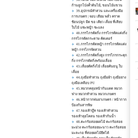
ก้านลูกโป่งค้ำต้นไม้, ขอนไม้แขวน
39.อุปกรณ์ทำสวน และเครื่องมือ
การเกษตร | จอบ เสียม พลั่ว คราด
ช้อนปลูก มีด ขอ เคียว เลื่อย ที่เสียบ
ใบไม้ แซะหญ้า ชะแลง
40.กรรไกรตัดกิ่ง กรรไกรตัดแต่งกิ่ง
กรรไกรตัดกระดาษ คัตเตอร์
41.กรรไกรตัดหญ้า กรรไกรตัดแต่ง
หญ้า กรรไกรจัดสวน
42.กรรไกรตัดกิ่งสูง กรรไกรกระตุก
กิ่ง กรรไกรตัดกิ่งพร้อมเลื่อย
43.เลื่อยตัดกิ่งไม้ เลื่อยคันธนู ใบ
เลื่อย
44.ถุงมือทำสวน ถุงมือผ้า ถุงมือยาง
ถุงมือเคลือบ PU
45.หมวกคลุมหน้ากันแดด หมวก
ฟาง หมวกทำสวน หมวกเกษตร
46.หน้ากากพ่นยาเกษตร / หน้ากาก
ป้องกันสารพิษ
47.รองเท้าบู๊ท รองเท้าทำสวน
รองเท้าลุยโคลน รองเท้ากันน้ำ
48.ตะกร้อสอยผลไม้ ตะกร้อสอย
มะม่วง ตะกร้อสอยมะนาว ตะกร้อสอย
มะละกอ ที่สอยผลไม้ยืดได้