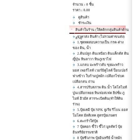
จำนวน : 0 ชิ้น
ราคา :
0.00
ดูสินค้า
ชำระเงิน
สินค้าในร้าน (ให้คลิกกลุ่มสินค้าด้าน
ราคาส่ง สินค้า (ไม่รวมค่าขนส่ง)
ล่าง)
1.ชุดทดสอบความเป็น กรด-ด่าง
ของ ดิน, น้ำ
2.ดินปลูก ดินเหนียว ดินแค็กตัส ดิน
ญี่ปุ่น หินลาวา หินภูเขาไฟ
3.แกลบ มะพร้าวสับ ขุยมะพร้าว
มอส เพอร์ไลท์ เวอร์มิคูไลต์ ป็อบเปอร์
ฟางข้าว ใบก้ามปูหมัก เปลือกไข่บด
เปลือกสน ถ่าน
4.สารปรับสภาพ ดิน น้ำ โดโลไมท์
ปูนเปลือกหอย หินฟอสเฟต ยิปซั่ม ภู
ไมท์ ฮิวมัส สารระเบิดดิน(ทำให้ดิน
ร่วน)
5.ปุ๋ยเคมี ปุ๋ย NPK ยูเรีย รีโบน ออส
โมโคท มัลติเทค สูตรปุ๋ยเกษตร
6.ตะกร้าใส่ปุ๋ย
7 ปุ๋ยคอก ขี้วัว ขี้ไก่ มูลสัตว์ ปุ๋ย
อินทรีย์ธรรมชาติ
8 ปุ๋ยชีวภาพ ปุ๋ยอินทรีย์ น้ำหมัก