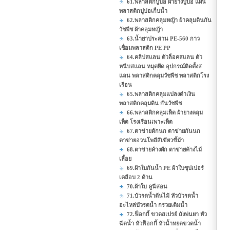
61.พลาสติกปูบ่อ ผ้ายางปูบ่อ แผ่น
พลาสติกปูบ่อเก็บน้ำ
62.พลาสติกคลุมหญ้า ผ้าคลุมดินกัน
วัชพืช ผ้าคลุมหญ้า
63.น้ำยาประสาน PE-560 กาว
เชื่อมพลาสติก PE PP
64.คลิปสแลน ตัวล็อคสแลน ตัว
หนีบสแลน หมุดยึด อุปกรณ์ติดตั้งส
แลน พลาสติกคลุมวัชพืช พลาสติกโรง
เรือน
65.พลาสติกคลุมแปลงดำเงิน
พลาสติกคลุมดิน กันวัชพืช
66.พลาสติกคลุมเห็ด ผ้ายางคลุม
เห็ด โรงเรือนเพาะเห็ด
67.ตาข่ายดักนก ตาข่ายกันนก
ตาข่ายอวนโพลีสีเขียวขี้ม้า
68.ตาข่ายค้างผัก ตาข่ายค้างไม้
เลื้อย
69.ผ้าใบกันน้ำ PE ผ้าใบซุปเปอร์
เคลือบ 2 ด้าน
70.ผ้าใบ คูนีล่อน
71.บัวรดน้ำต้นไม้ หัวบัวรดน้ำ
อะไหล่บัวรดน้ำ กรวยเติมน้ำ
72.ฟ็อกกี้ ขวดสเปรย์ ถังพ่นยา หัว
ฉีดน้ำ หัวฟ็อกกี้ หัวน้ำหยดขวดน้ำ