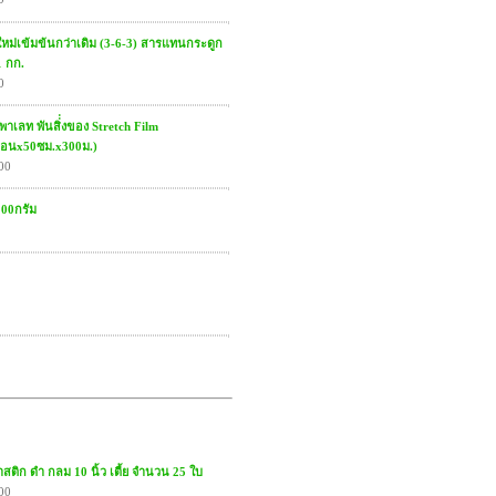
ใหม่เข้มข้นกว่าเดิม (3-6-3) สารแทนกระดูก
1 กก.
0
นพาเลท พันสิ่่งของ Stretch Film
อนx50ซม.x300ม.)
00
 100กรัม
ติก ดำ กลม 10 นิ้ว เตี้ย จำนวน 25 ใบ
00