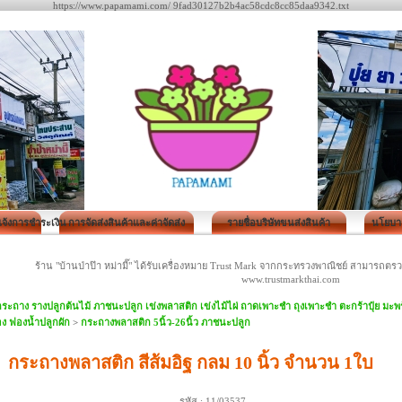
https://www.papamami.com/ 9fad30127b2b4ac58cdc8cc85daa9342.txt
 แจ้งการชำระเงิน
การจัดส่งสินค้าและค่าจัดส่ง
รายชื่อบริษัทขนส่งสินค้า
นโยบาย
ร้าน "บ้านป่าป๊า หม่ามี๊" ได้รับเครื่องหมาย Trust Mark จากกระทรวงพาณิชย์ สามารถ
www.trustmarkthai.com
ระถาง รางปลูกต้นไม้ ภาชนะปลูก เข่งพลาสติก เข่งไม้ไผ่ ถาดเพาะชำ ถุงเพาะชำ ตะกร้าปุ๋ย ม
ง ฟองน้ำปลูกผัก
>
กระถางพลาสติก 5นิ้ว-26นิ้ว ภาชนะปลูก
กระถางพลาสติก สีส้มอิฐ กลม 10 นิ้ว จำนวน 1ใบ
รหัส :
11/03537