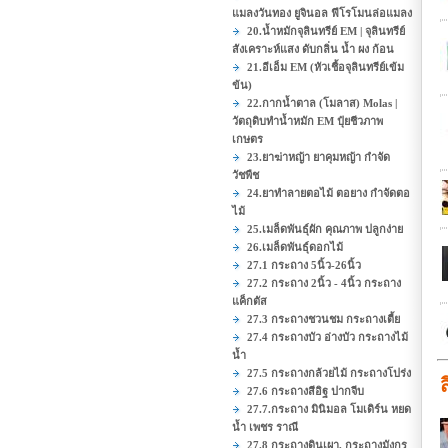
แมลงวันทอง ยูจินอล ฟีโรโมนล่อแมลง
20.น้ำหมักจุลินทรีย์ EM | จุลินทรีย์
สังเคราะห์แสง ดับกลิ่น น้ำ ผง ก้อน
21.อีเอ็ม EM (หัวเชื้อจุลินทรีย์เข้ม
ข้น)
22.กากน้ำตาล (โมลาส) Molas |
วัตถุดิบทำน้ำหมัก EM ปุ๋ยชีวภาพ
เกษตร
23.ยาฆ่าหญ้า ยาคุมหญ้า กำจัด
วัชพืช
24.ยาทำลายตอไม้ ตอยาง กำจัดตอ
ไม้
25.เมล็ดพันธุ์ผัก คุณภาพ ปลูกง่าย
26.เมล็ดพันธุ์ดอกไม้
27.1 กระถาง 5นิ้ว-26นิ้ว
27.2 กระถาง 2นิ้ว - 4นิ้ว กระถาง
แค็กตัส
27.3 กระถางชวนชม กระถางเตี้ย
27.4 กระถางบัว อ่างบัว กระถางไม้
น้ำ
27.5 กระถางกล้วยไม้ กระถางโปร่ง
27.6 กระถางสีอิฐ ปากจีบ
27.7.กระถาง มินิมอล โมเดิร์น หยด
น้ำ เพชร ราณี
27.8 กระถางดินเผา, กระถางมังกร