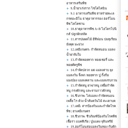
อาหารเสริมพืช
9.น้ำยาเร่งราก ไซโตไคนิน
9.1 อาหารเสริมพืช สาหร่ายทะเล
ส
กรดอะมิโน ธาตุอาหารรอง ฮอร์โมน
พืช ไคโตซาน
10.ธาตุอาหารพืช A+B ไฮโดรโปนิ
กส์ ปลูกผักสลัด
11.สารบ่มผลไม้ อีทีฟอน บ่มทุเรียน
มังคุด มะม่วง
12.เคมีเกษตร: กำจัดหนอน แมลง
น้ำยาจับใบ
13.กำจัดหอยทาก หอยเชอรี่ และ
หอยศัตรูพืช
14.กำจัดปลวก มด แมลงสาบ ยุง
แมลงวัน จิ้งจก หอยทาก ปู กิ้งกือ
แมงป่อง แมลงคลาน และแมลงรบกวน
15.กำจัดหนู ยาฆ่าหนู เหยื่อกำจัด
หนู กรงดักหนู และจานกาวดักหนู
16.ชีวภาพ: ไล่แมลง กำจัดหนอน
เพลี้ย ไร ด้วง น้ำส้มควันไม้ สะเดาบด
17.เคมี: สารป้องกันและกำจัดโรค
พืช | ยาเคมีเกษตร
18.ชีวภาพ: ชีวภัณฑ์ป้องกันโรคพืช
เชื้อรา แบคทีเรีย | ปูนแดง จุลินทรีย์
19.ฮอร์โมนล่อแมลงวันทอง กับดัก