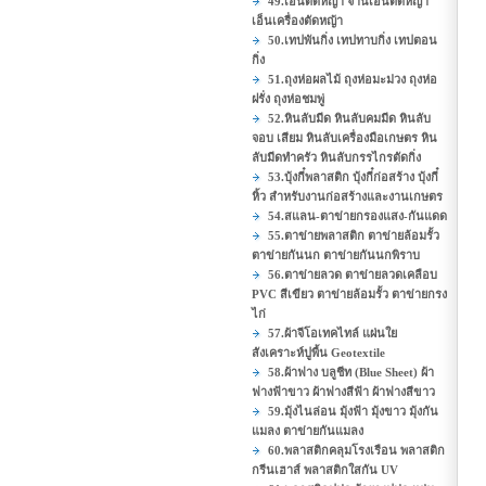
49.เอ็นตัดหญ้า จานเอ็นตัดหญ้า
เอ็นเครื่องตัดหญ้า
50.เทปพันกิ่ง เทปทาบกิ่ง เทปตอน
กิ่ง
51.ถุงห่อผลไม้ ถุงห่อมะม่วง ถุงห่อ
ฝรั่ง ถุงห่อชมพู่
52.หินลับมีด หินลับคมมีด หินลับ
จอบ เสียม หินลับเครื่องมือเกษตร หิน
ลับมีดทำครัว หินลับกรรไกรตัดกิ่ง
53.บุ้งกี๋พลาสติก บุ้งกี๋ก่อสร้าง บุ้งกี๋
หิ้ว สำหรับงานก่อสร้างและงานเกษตร
54.สแลน-ตาข่ายกรองแสง-กันแดด
55.ตาข่ายพลาสติก ตาข่ายล้อมรั้ว
ตาข่ายกันนก ตาข่ายกันนกพิราบ
56.ตาข่ายลวด ตาข่ายลวดเคลือบ
PVC สีเขียว ตาข่ายล้อมรั้ว ตาข่ายกรง
ไก่
57.ผ้าจีโอเทคไทล์ แผ่นใย
สังเคราะห์ปูพื้น Geotextile
58.ผ้าฟาง บลูชีท (Blue Sheet) ผ้า
ฟางฟ้าขาว ผ้าฟางสีฟ้า ผ้าฟางสีขาว
59.มุ้งไนล่อน มุ้งฟ้า มุ้งขาว มุ้งกัน
แมลง ตาข่ายกันแมลง
60.พลาสติกคลุมโรงเรือน พลาสติก
กรีนเฮาส์ พลาสติกใสกัน UV