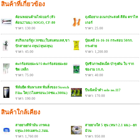
สินค้าที่เกี่ยวข้อง
ค้อนหงอนด้ามไฟเบอร์ (หัว
ถุงมือยาง อเนกประสงค์ สีส้ม ตราไท
ค้อน27มม.) SOGO, CF-80
เกอร์
ราคา: 130.00
ราคา: 25.00
สปริงเกอร์สูง 30ซม.(ใบสแตนเลส,ขา
ปุ๋ยเคมี 16-16-16 กระสอบ 50กก.
ปักสายยาง 4หุน5หุน6หุน)
กระต่าย
ราคา: 45.00
ราคา: 1,200.00
ตะกร้อสอยมะนาว ตะกร้อสอยมะยง
ปุ๋ยชีวภาพอัดเม็ด บำรุงต้น ใบ ราก
ชิด เหล็ก
ช่องาม 1ก.ก.
ราคา: 75.00
ราคา: 40.00
ฟิล์มยืด พันพาเลท พันสิ่่งของ Stretch
ปืนฉีดน้ำดำ solo no.117
Film ใส(15ไมครอนx50ซม.x300ม.)
ราคา: 170.00
ราคา: 190.00
สินค้าใกล้เคียง
สายยางสีฟ้ามัน เกรดเอ
สายยางใส 5 หุน (หนา 2.1 มม.)--ยก
6หุนx100เมตรx2.3มม.
ม้วน
ราคา: 1,760.00
ราคา: 950.00