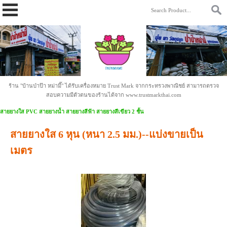
https://www.papamami.com/ 9fad30127b2b4ac58cdc8cc85daa9342.txt
ร้าน "บ้านป่าป๊า หม่ามี๊" ได้รับเครื่องหมาย Trust Mark จากกระทรวงพาณิชย์ สามารถตรวจ
สอบความมีตัวตนของร้านได้จาก www.trustmarkthai.com
สายยางใส PVC สายยางน้ำ สายยางสีฟ้า สายยางสีเขียว 2 ชั้น
สายยางใส 6 หุน (หนา 2.5 มม.)--แบ่งขายเป็น
เมตร