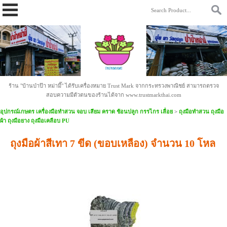
https://www.papamami.com/ 9fad30127b2b4ac58cdc8cc85daa9342.txt
ร้าน "บ้านป่าป๊า หม่ามี๊" ได้รับเครื่องหมาย Trust Mark จากกระทรวงพาณิชย์ สามารถตรวจ
สอบความมีตัวตนของร้านได้จาก www.trustmarkthai.com
อุปกรณ์เกษตร เครื่องมือทำสวน จอบ เสียม คราด ช้อนปลูก กรรไกร เลื่อย
>
ถุงมือทำสวน ถุงมือ
ผ้า ถุงมือยาง ถุงมือเคลือบ PU
ถุงมือผ้าสีเทา 7 ขีด (ขอบเหลือง) จำนวน 10 โหล