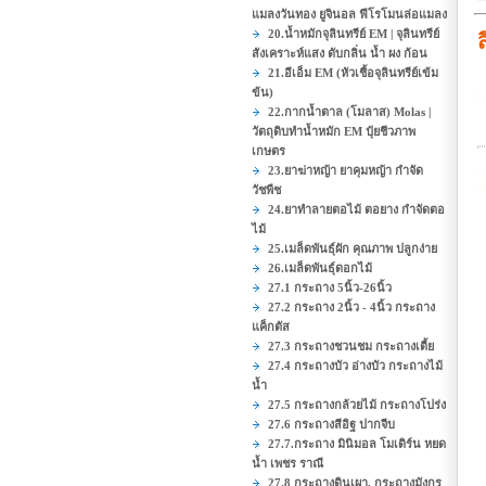
แมลงวันทอง ยูจินอล ฟีโรโมนล่อแมลง
20.น้ำหมักจุลินทรีย์ EM | จุลินทรีย์
สังเคราะห์แสง ดับกลิ่น น้ำ ผง ก้อน
21.อีเอ็ม EM (หัวเชื้อจุลินทรีย์เข้ม
ข้น)
22.กากน้ำตาล (โมลาส) Molas |
วัตถุดิบทำน้ำหมัก EM ปุ๋ยชีวภาพ
เกษตร
23.ยาฆ่าหญ้า ยาคุมหญ้า กำจัด
วัชพืช
24.ยาทำลายตอไม้ ตอยาง กำจัดตอ
ไม้
25.เมล็ดพันธุ์ผัก คุณภาพ ปลูกง่าย
26.เมล็ดพันธุ์ดอกไม้
27.1 กระถาง 5นิ้ว-26นิ้ว
27.2 กระถาง 2นิ้ว - 4นิ้ว กระถาง
แค็กตัส
27.3 กระถางชวนชม กระถางเตี้ย
27.4 กระถางบัว อ่างบัว กระถางไม้
น้ำ
27.5 กระถางกล้วยไม้ กระถางโปร่ง
27.6 กระถางสีอิฐ ปากจีบ
27.7.กระถาง มินิมอล โมเดิร์น หยด
น้ำ เพชร ราณี
27.8 กระถางดินเผา, กระถางมังกร