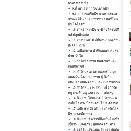
อาหารเสริมพืช
9.น้ำยาเร่งราก ไซโตไคนิน
9.1 อาหารเสริมพืช สาหร่ายทะเล
กรดอะมิโน ธาตุอาหารรอง ฮอร์โมน
พืช ไคโตซาน
10.ธาตุอาหารพืช A+B ไฮโดรโปนิ
กส์ ปลูกผักสลัด
11.สารบ่มผลไม้ อีทีฟอน บ่มทุเรียน
มังคุด มะม่วง
12.เคมีเกษตร: กำจัดหนอน แมลง
น้ำยาจับใบ
13.กำจัดหอยทาก หอยเชอรี่ และ
หอยศัตรูพืช
14.กำจัดปลวก มด แมลงสาบ ยุง
แมลงวัน จิ้งจก หอยทาก ปู กิ้งกือ
แมงป่อง แมลงคลาน และแมลงรบกวน
15.กำจัดหนู ยาฆ่าหนู เหยื่อกำจัด
หนู กรงดักหนู และจานกาวดักหนู
16.ชีวภาพ: ไล่แมลง กำจัดหนอน
เพลี้ย ไร ด้วง น้ำส้มควันไม้ สะเดาบด
17.เคมี: สารป้องกันและกำจัดโรค
พืช | ยาเคมีเกษตร
18.ชีวภาพ: ชีวภัณฑ์ป้องกันโรคพืช
เชื้อรา แบคทีเรีย | ปูนแดง จุลินทรีย์
19.ฮอร์โมนล่อแมลงวันทอง กับดัก