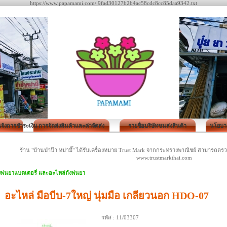
https://www.papamami.com/ 9fad30127b2b4ac58cdc8cc85daa9342.txt
 แจ้งการชำระเงิน
การจัดส่งสินค้าและค่าจัดส่ง
รายชื่อบริษัทขนส่งสินค้า
นโยบาย
ร้าน "บ้านป่าป๊า หม่ามี๊" ได้รับเครื่องหมาย Trust Mark จากกระทรวงพาณิชย์ สามารถ
www.trustmarkthai.com
งพ่นยาแบตเตอรี่ และอะไหล่ถังพ่นยา
อะไหล่ มือบีบ-7ใหญ่ นุ่มมือ เกลียวนอก HDO-07
รหัส :
11/03307