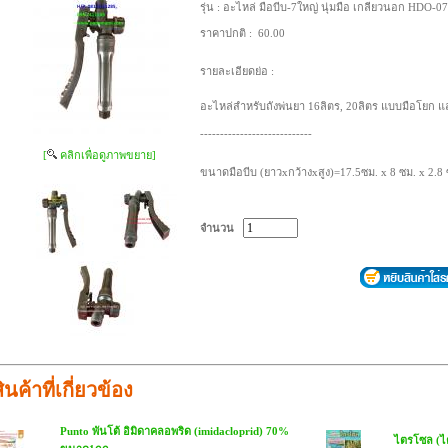
รุ่น :
อะไหล่ มือบีบ-7ใหญ่ นุ่มมือ เกลียวนอก HDO-0
ราคาปกติ :
60.00
รายละเอียดย่อ :
อะไหล่สำหรับถังพ่นยา 16ลิตร, 20ลิตร แบบมือโยก แ
----------------------------
[
คลิกเพื่อดูภาพขยาย]
ขนาดมือบีบ (ยาวxกว้างxสูง)=17.5ซม. x 8 ซม. x 2.
จำนวน
ินค้าที่เกี่ยวข้อง
Punto พันโต้ อิมิดาคลอพริด (imidacloprid) 70%
ไตรโซล (