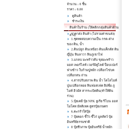
จำนวน : 0 ชิ้น
ราคา :
0.00
ดูสินค้า
ชำระเงิน
สินค้าในร้าน (ให้คลิกกลุ่มสินค้าด้าน
ราคาส่ง สินค้า (ไม่รวมค่าขนส่ง)
ล่าง)
1.ชุดทดสอบความเป็น กรด-ด่าง
ของ ดิน, น้ำ
2.ดินปลูก ดินเหนียว ดินแค็กตัส ดิน
ญี่ปุ่น หินลาวา หินภูเขาไฟ
3.แกลบ มะพร้าวสับ ขุยมะพร้าว
มอส เพอร์ไลท์ เวอร์มิคูไลต์ ป็อบเปอร์
ฟางข้าว ใบก้ามปูหมัก เปลือกไข่บด
เปลือกสน ถ่าน
4.สารปรับสภาพ ดิน น้ำ โดโลไมท์
ปูนเปลือกหอย หินฟอสเฟต ยิปซั่ม ภู
ไมท์ ฮิวมัส สารระเบิดดิน(ทำให้ดิน
ร่วน)
5.ปุ๋ยเคมี ปุ๋ย NPK ยูเรีย รีโบน ออส
โมโคท มัลติเทค สูตรปุ๋ยเกษตร
ส
6.ตะกร้าใส่ปุ๋ย
7 ปุ๋ยคอก ขี้วัว ขี้ไก่ มูลสัตว์ ปุ๋ย
อินทรีย์ธรรมชาติ
8 ปุ๋ยชีวภาพ ปุ๋ยอินทรีย์ น้ำหมัก