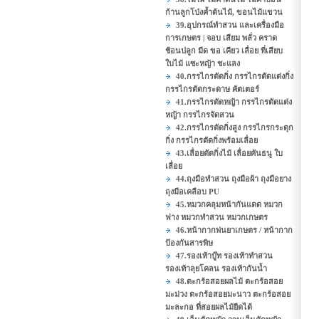
ก้านลูกโป่งค้ำต้นไม้, ขอนไม้แขวน
39.อุปกรณ์ทำสวน และเครื่องมือ
การเกษตร | จอบ เสียม พลั่ว คราด
ช้อนปลูก มีด ขอ เคียว เลื่อย ที่เสียบ
ใบไม้ แซะหญ้า ชะแลง
40.กรรไกรตัดกิ่ง กรรไกรตัดแต่งกิ่ง
กรรไกรตัดกระดาษ คัตเตอร์
41.กรรไกรตัดหญ้า กรรไกรตัดแต่ง
หญ้า กรรไกรจัดสวน
42.กรรไกรตัดกิ่งสูง กรรไกรกระตุก
กิ่ง กรรไกรตัดกิ่งพร้อมเลื่อย
43.เลื่อยตัดกิ่งไม้ เลื่อยคันธนู ใบ
เลื่อย
44.ถุงมือทำสวน ถุงมือผ้า ถุงมือยาง
ถุงมือเคลือบ PU
45.หมวกคลุมหน้ากันแดด หมวก
ฟาง หมวกทำสวน หมวกเกษตร
46.หน้ากากพ่นยาเกษตร / หน้ากาก
ป้องกันสารพิษ
47.รองเท้าบู๊ท รองเท้าทำสวน
รองเท้าลุยโคลน รองเท้ากันน้ำ
48.ตะกร้อสอยผลไม้ ตะกร้อสอย
มะม่วง ตะกร้อสอยมะนาว ตะกร้อสอย
มะละกอ ที่สอยผลไม้ยืดได้