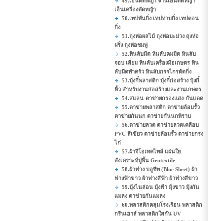
49.เอ็นตัดหญ้า จานเอ็นตัดหญ้า
เอ็นเครื่องตัดหญ้า
50.เทปพันกิ่ง เทปทาบกิ่ง เทปตอน
กิ่ง
51.ถุงห่อผลไม้ ถุงห่อมะม่วง ถุงห่อ
ฝรั่ง ถุงห่อชมพู่
52.หินลับมีด หินลับคมมีด หินลับ
จอบ เสียม หินลับเครื่องมือเกษตร หิน
ลับมีดทำครัว หินลับกรรไกรตัดกิ่ง
53.บุ้งกี๋พลาสติก บุ้งกี๋ก่อสร้าง บุ้งกี๋
หิ้ว สำหรับงานก่อสร้างและงานเกษตร
54.สแลน-ตาข่ายกรองแสง-กันแดด
55.ตาข่ายพลาสติก ตาข่ายล้อมรั้ว
ตาข่ายกันนก ตาข่ายกันนกพิราบ
56.ตาข่ายลวด ตาข่ายลวดเคลือบ
PVC สีเขียว ตาข่ายล้อมรั้ว ตาข่ายกรง
ไก่
57.ผ้าจีโอเทคไทล์ แผ่นใย
สังเคราะห์ปูพื้น Geotextile
58.ผ้าฟาง บลูชีท (Blue Sheet) ผ้า
ฟางฟ้าขาว ผ้าฟางสีฟ้า ผ้าฟางสีขาว
59.มุ้งไนล่อน มุ้งฟ้า มุ้งขาว มุ้งกัน
แมลง ตาข่ายกันแมลง
60.พลาสติกคลุมโรงเรือน พลาสติก
กรีนเฮาส์ พลาสติกใสกัน UV