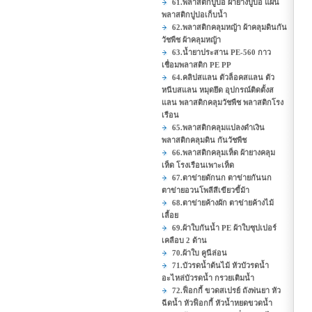
61.พลาสติกปูบ่อ ผ้ายางปูบ่อ แผ่น
พลาสติกปูบ่อเก็บน้ำ
62.พลาสติกคลุมหญ้า ผ้าคลุมดินกัน
วัชพืช ผ้าคลุมหญ้า
63.น้ำยาประสาน PE-560 กาว
เชื่อมพลาสติก PE PP
64.คลิปสแลน ตัวล็อคสแลน ตัว
หนีบสแลน หมุดยึด อุปกรณ์ติดตั้งส
แลน พลาสติกคลุมวัชพืช พลาสติกโรง
เรือน
65.พลาสติกคลุมแปลงดำเงิน
พลาสติกคลุมดิน กันวัชพืช
66.พลาสติกคลุมเห็ด ผ้ายางคลุม
เห็ด โรงเรือนเพาะเห็ด
67.ตาข่ายดักนก ตาข่ายกันนก
ตาข่ายอวนโพลีสีเขียวขี้ม้า
68.ตาข่ายค้างผัก ตาข่ายค้างไม้
เลื้อย
69.ผ้าใบกันน้ำ PE ผ้าใบซุปเปอร์
เคลือบ 2 ด้าน
70.ผ้าใบ คูนีล่อน
71.บัวรดน้ำต้นไม้ หัวบัวรดน้ำ
อะไหล่บัวรดน้ำ กรวยเติมน้ำ
72.ฟ็อกกี้ ขวดสเปรย์ ถังพ่นยา หัว
ฉีดน้ำ หัวฟ็อกกี้ หัวน้ำหยดขวดน้ำ