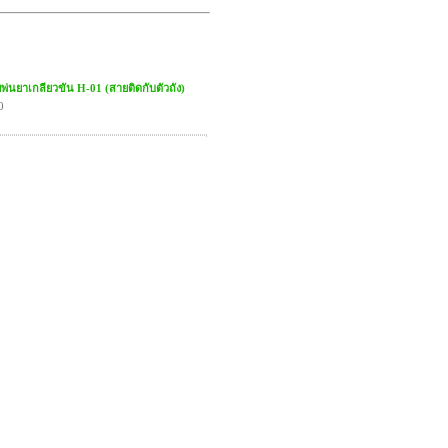
พ่นยาเกลียวขัน H-01 (สายติดกับตัวถัง)
0