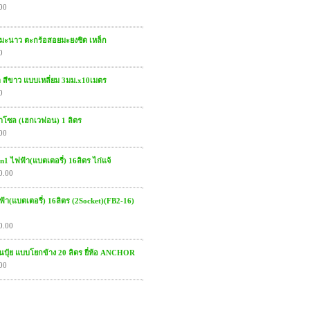
00
มะนาว ตะกร้อสอยมะยงชิด เหล็ก
0
า สีขาว แบบเหลี่ยม 3มม.x10เมตร
0
โซล (เฮกเวฟอน) 1 ลิตร
00
in1 ไฟฟ้า(แบตเตอรี่) 16ลิตร ไก่แจ้
0.00
ฟ้า(แบตเตอรี่) 16ลิตร (2Socket)(FB2-16)
0.00
พ่นปุ๋ย แบบโยกข้าง 20 ลิตร ยี่ห้อ ANCHOR
00