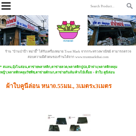
https://www.papamami.com/ 9fad30127b2b4ac58cdc8cc85daa9342.txt
ร้าน "บ้านป่าป๊า หม่ามี๊" ได้รับเครื่องหมาย Trust Mark จากกระทรวงพาณิชย์ สามารถตรวจ
สอบความมีตัวตนของร้านได้จาก www.trustmarkthai.com
* สแลน,มุ้งไนล่อน,ตาข่ายพลาสติก,ตาข่ายลวด,พลาสติกปูบ่อ,ผ้าฟาง,พลาสติกคลุม
หญ้า,พลาสติกคลุมวัชพืช,ตาข่ายดักนก,ตาข่ายกันล้ม/ค้างไม้เลื้อย
>
ผ้าใบ คูนีล่อน
ผ้าใบคูนีล่อน หนา0.55มม., 3เมตรx3เมตร