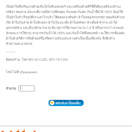
เป็นผ้าใบที่เสริมแรงด้วยเส้นใยโพลีเอสเตอร์ และเคลือบด้วยพีวีซีทั้งผืน(เคลือบ2ด้าน)
เหนียว ทนทาน ต่อแรงดึง แต่มีความยืดหยุ่น กันแดด กันฝน กันน้ำซึมได้ 100% นิยมใช้
เป็นผ้าใบสำเร็จรูปที่เจาะตาไก่แล้ว ใช้คลุมกองสินค้า ผ้าใบคลุมรถบรรทุก คลุมสินค้าบน
เรือ ผ้าใบกันสาด ผ้าใบชักลอก ผ้าใบในแนวดิ่ง ผ้าใบหลังคา ผ้าเต๊นท์ ทำกระเป๋าใส่
อุปกรณ์ช่าง และอื่นๆอีกมากมาย มีอายุการใช้งานยาวนาน 5-8 ปี หรือมากกว่า ตามแต่
ลักษณะการใช้งาน สามารถกันน้ำได้ 100% และกันน้ำได้ทั้งสองหน้า จะใช้การเชื่อมต่อ
ผ้าใบด้วยวิธีการรีดด้วยเครื่องรีดความร้อนประสานผ้าเป็นเนื้อเดียวกัน จึงซักล้าง
ทำความสะอาดง่าย
--------
ติดต่อร้าน: โทร 081-9111285, 093-7411169
ไลน์ ไอดี @papamami
จำนวน