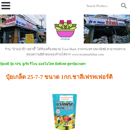
https://www.papamami.com/ 9fad30127b2b4ac58cdc8cc85daa9342.txt
ร้าน "บ้านป่าป๊า หม่ามี๊" ได้รับเครื่องหมาย Trust Mark จากกระทรวงพาณิชย์ สามารถตรวจ
สอบความมีตัวตนของร้านได้จาก www.trustmarkthai.com
ปุ๋ยเคมี ปุ๋ย NPK ยูเรีย รีโบน ออสโมโคท มัลติเทค สูตรปุ๋ยเกษตร
ปุ๋ยเกล็ด 25-7-7 ขนาด 1กก.ชาลีเฟรทเฟอร์ติ