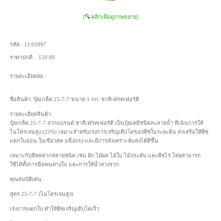
[
คลิกเพื่อดูภาพขยาย]
รหัส :
11/03997
ราคาปกติ :
120.00
รายละเอียดย่อ :
ชื่อสินค้า: ปุ๋ยเกล็ด 25-7-7 ขนาด 1 กก. ชาลีเฟรทเฟอร์ติ
รายละเอียดสินค้า:
ปุ๋ยเกล็ด 25-7-7 จากแบรนด์ ชาลีเฟรทเฟอร์ติ เป็นปุ๋ยเคมีชนิดละลายน้ำ ที่เน้นการให้
ไนโตรเจนสูง (25%) เหมาะสำหรับเร่งการเจริญเติบโตของพืชในระยะต้น ส่งเสริมให้พืช
แตกใบอ่อน ใบเขียวสด แข็งแรง และมีการสังเคราะห์แสงได้ดีขึ้น
เหมาะกับพืชหลากหลายชนิด เช่น ผัก ไม้ผล ไม้ใบ ไม้ประดับ และพืชไร่ โดยสามารถ
ใช้ได้ทั้งการฉีดพ่นทางใบ และการให้น้ำทางราก
คุณสมบัติเด่น:
สูตร 25-7-7 (ไนโตรเจนสูง)
เร่งการแตกใบ ทำให้พืชเจริญเติบโตเร็ว