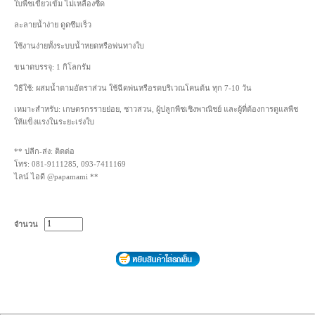
ใบพืชเขียวเข้ม ไม่เหลืองซีด
ละลายน้ำง่าย ดูดซึมเร็ว
ใช้งานง่ายทั้งระบบน้ำหยดหรือพ่นทางใบ
ขนาดบรรจุ: 1 กิโลกรัม
วิธีใช้: ผสมน้ำตามอัตราส่วน ใช้ฉีดพ่นหรือรดบริเวณโคนต้น ทุก 7-10 วัน
เหมาะสำหรับ: เกษตรกรรายย่อย, ชาวสวน, ผู้ปลูกพืชเชิงพาณิชย์ และผู้ที่ต้องการดูแลพืช
ให้แข็งแรงในระยะเร่งใบ
** ปลีก-ส่ง: ติดต่อ
โทร: 081-9111285, 093-7411169
ไลน์ ไอดี @papamami **
จำนวน