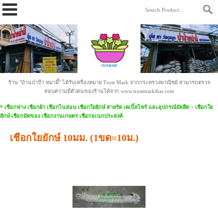
https://www.papamami.com/ 9fad30127b2b4ac58cdc8cc85daa9342.txt
ร้าน "บ้านป่าป๊า หม่ามี๊" ได้รับเครื่องหมาย Trust Mark จากกระทรวงพาณิชย์ สามารถตรวจ
สอบความมีตัวตนของร้านได้จาก www.trustmarkthai.com
* เชือกฟาง เชือกผ้า เชือกไนล่อน เชือกใยยักษ์ สายรัด เคเบิ้ลไทร์ และอุปกรณ์มัดยึด
>
เชือกใย
ยักษ์ เชือกมัดของ เชือกงานเกษตร เชือกอเนกประสงค์
เชือกใยยักษ์ 10มม. (1ขด=10ม.)