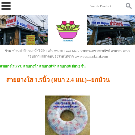
https://www.papamami.com/ 9fad30127b2b4ac58cdc8cc85daa9342.txt
ร้าน "บ้านป่าป๊า หม่ามี๊" ได้รับเครื่องหมาย Trust Mark จากกระทรวงพาณิชย์ สามารถตรวจ
สอบความมีตัวตนของร้านได้จาก www.trustmarkthai.com
สายยางใส PVC สายยางน้ำ สายยางสีฟ้า สายยางสีเขียว 2 ชั้น
สายยางใส 1.5นิ้ว (หนา 2.4 มม.)--ยกม้วน