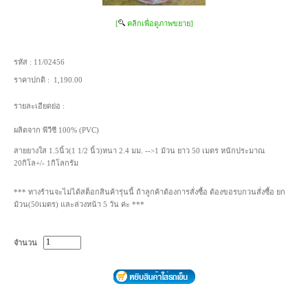
[
คลิกเพื่อดูภาพขยาย]
รหัส :
11/02456
ราคาปกติ :
1,190.00
รายละเอียดย่อ :
ผลิตจาก พีวีซี 100% (PVC)
สายยางใส 1.5นิ้ว(1 1/2 นิ้ว)หนา 2.4 มม. -->1 ม้วน ยาว 50 เมตร หนักประมาณ
20กิโล+/- 1กิโลกรัม
*** ทางร้านจะไม่ได้สต็อกสินค้ารุ่นนี้ ถ้าลูกค้าต้องการสั่งซื้อ ต้องขอรบกวนสั่งซื้อ ยก
ม้วน(50เมตร) และล่วงหน้า 5 วัน ค่ะ ***
จำนวน