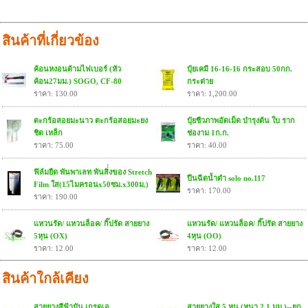
สินค้าที่เกี่ยวข้อง
ค้อนหงอนด้ามไฟเบอร์ (หัว
ปุ๋ยเคมี 16-16-16 กระสอบ 50กก.
ค้อน27มม.) SOGO, CF-80
กระต่าย
ราคา: 130.00
ราคา: 1,200.00
ตะกร้อสอยมะนาว ตะกร้อสอยมะยง
ปุ๋ยชีวภาพอัดเม็ด บำรุงต้น ใบ ราก
ชิด เหล็ก
ช่องาม 1ก.ก.
ราคา: 75.00
ราคา: 40.00
ฟิล์มยืด พันพาเลท พันสิ่่งของ Stretch
ปืนฉีดน้ำดำ solo no.117
Film ใส(15ไมครอนx50ซม.x300ม.)
ราคา: 170.00
ราคา: 190.00
แหวนรัด/ แหวนล็อค/ กิ๊ปรัด สายยาง
แหวนรัด/ แหวนล็อค/ กิ๊ปรัด สายยาง
5หุน (OX)
4หุน (OO)
ราคา: 12.00
ราคา: 12.00
สินค้าใกล้เคียง
สายยางสีฟ้ามัน เกรดเอ
สายยางใส 5 หุน (หนา 2.1 มม.)--ยก