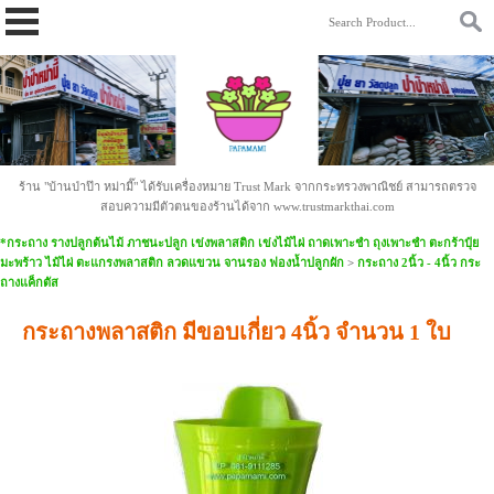
https://www.papamami.com/ 9fad30127b2b4ac58cdc8cc85daa9342.txt
ร้าน "บ้านป่าป๊า หม่ามี๊" ได้รับเครื่องหมาย Trust Mark จากกระทรวงพาณิชย์ สามารถตรวจ
สอบความมีตัวตนของร้านได้จาก www.trustmarkthai.com
*กระถาง รางปลูกต้นไม้ ภาชนะปลูก เข่งพลาสติก เข่งไม้ไผ่ ถาดเพาะชำ ถุงเพาะชำ ตะกร้าปุ๋ย
มะพร้าว ไม้ไผ่ ตะแกรงพลาสติก ลวดแขวน จานรอง ฟองน้ำปลูกผัก
>
กระถาง 2นิ้ว - 4นิ้ว กระ
ถางแค็กตัส
กระถางพลาสติก มีขอบเกี่ยว 4นิ้ว จำนวน 1 ใบ