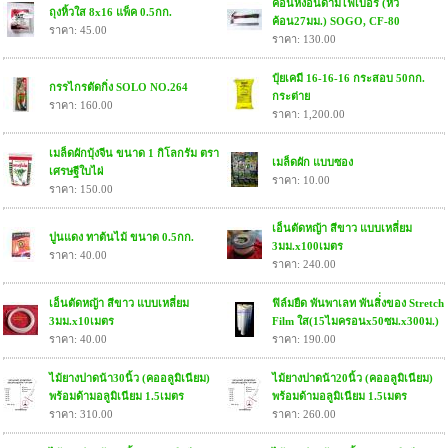
ค้อนหงอนด้ามไฟเบอร์ (หัว
ถุงหิ้วใส 8x16 แพ็ค 0.5กก.
ค้อน27มม.) SOGO, CF-80
ราคา: 45.00
ราคา: 130.00
ปุ๋ยเคมี 16-16-16 กระสอบ 50กก.
กรรไกรตัดกิ่ง SOLO NO.264
กระต่าย
ราคา: 160.00
ราคา: 1,200.00
เมล็ดผักบุ้งจีน ขนาด 1 กิโลกรัม ตรา
เมล็ดผัก แบบซอง
เศรษฐีใบไผ่
ราคา: 10.00
ราคา: 150.00
เอ็นตัดหญ้า สีขาว แบบเหลี่ยม
ปูนแดง ทาต้นไม้ ขนาด 0.5กก.
3มม.x100เมตร
ราคา: 40.00
ราคา: 240.00
เอ็นตัดหญ้า สีขาว แบบเหลี่ยม
ฟิล์มยืด พันพาเลท พันสิ่่งของ Stretch
3มม.x10เมตร
Film ใส(15ไมครอนx50ซม.x300ม.)
ราคา: 40.00
ราคา: 190.00
ไม้ยางปาดน้า30นิ้ว (คออลูมิเนียม)
ไม้ยางปาดน้า20นิ้ว (คออลูมิเนียม)
พร้อมด้ามอลูมิเนียม 1.5เมตร
พร้อมด้ามอลูมิเนียม 1.5เมตร
ราคา: 310.00
ราคา: 260.00