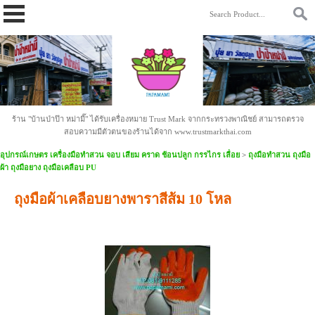
https://www.papamami.com/ 9fad30127b2b4ac58cdc8cc85daa9342.txt
ร้าน "บ้านป่าป๊า หม่ามี๊" ได้รับเครื่องหมาย Trust Mark จากกระทรวงพาณิชย์ สามารถตรวจ
สอบความมีตัวตนของร้านได้จาก www.trustmarkthai.com
อุปกรณ์เกษตร เครื่องมือทำสวน จอบ เสียม คราด ช้อนปลูก กรรไกร เลื่อย
>
ถุงมือทำสวน ถุงมือ
ผ้า ถุงมือยาง ถุงมือเคลือบ PU
ถุงมือผ้าเคลือบยางพาราสีส้ม 10 โหล