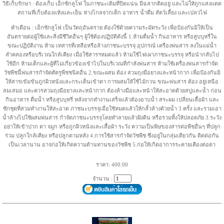
วิธีเก็บรักษา : ต้องเก็บ เอ็กซ์กลูโฟ ในภาชนะเดิมที่ปิดแน่น มีฉลากติดอยู่ และไม่ให้ถูกแสงแดด
สถานที่เก็บต้องแห้งและเย็น ห่างไกลจากเด็ก อาหาร น้ำดื่ม สัตว์เลี้ยง และเปลวไฟ
คำเตือน : เอ็กซ์กลูโฟ เป็นวัตถุอันตราย ต้องใช้ด้วยความระมัดระวัง เพื่อป้องกันมิให้เป็น
อันตรายต่อผู้ใช้และสิ่งมีชีวิตอื่นๆ ผู้ใช้ต้องปฏิบัติดังนี้ 1.ห้ามดื่มน้ำ กินอาหาร หรือสูบบุหรี่ใน
ขณะปฏิบัติงาน ห้าม เทสารที่เหลือหรือล้างภาชนะบรรจุ อุปกรณ์ เครื่องพ่นสาร ลงในแม่น้ำ
ลำคลองหรือบริเวณใกล้เคียง เมื่อใช้สารฯหมดแล้ว ห้ามใช้ไฟเผาภาชนะบรรจุ หรือนำกลับไป
ใช้อีก ห้ามเด็กและผู้ที่ไม่เกี่ยวข้องเข้าไปในบริเวณที่กำลังพ่นสาร ห้ามใช้เครื่องพ่นสารกำจัด
วัชพืชนี้พ่นสารกำจัดศัตรูพืชชนิดอื่น 2.ขณะผสม ต้อง สวมถุงมือยางและหน้ากาก เพื่อป้องกันมิ
ให้สารเข้มข้นถูกผิวหนังและกระเด็นเข้าตา การผสมให้ใช้ไม้กวน ขณะพ่นสาร ต้อง อยู่เหนือ
ลมเสมอ และควรสวมถุงมือยางและหน้ากาก ต้องล้างมือและหน้าให้สะอาดด้วยสบู่และน้ำ ก่อน
กินอาหาร ดื่มน้ำ หรือสูบบุหรี่ หลังจากทำงานเสร็จแล้วต้องอาบน้ำ สระผม เปลี่ยนเสื้อผ้า และ
ซักชุดที่สวมทำงานให้สะอาด ภาชนะบรรจุเมื่อใช้หมดแล้วให้กลั้วล้างด้วยน้ำ 3 ครั้ง และรวมเอา
น้ำล้างไปใช้ผสมพ่นสาร กำจัดภาชนะบรรจุโดยทำลายแล้วฝังดิน หรือรวมทิ้งให้ปลอดภัย 3.ระวัง
อย่าให้เข้าปาก ตา จมูก หรือถูกผิวหนังและเสื้อผ้า ระวัง ความเป็นพิษของสารต่อพืชอื่นๆ ที่ปลูก
ร่วม ปลูกใกล้เคียง หรือปลูกตามหลัง 4.การใช้สารกำจัดวัชพืช ซึ่งอยู่ในกลุ่มเดียวกัน ติดต่อกัน
เป็นเวลานาน อาจก่อให้เกิดความต้านทานของวัชพืช 5.ก่อให้เกิดอาการระคายเคืองต่อตา
ราคา: 400.00
จำนวน :