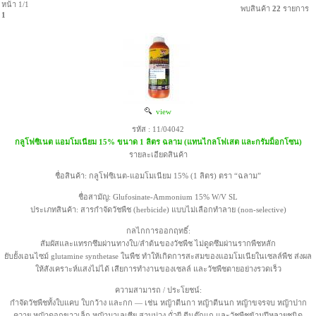
หน้า 1/1
พบสินค้า
22
รายการ
1
view
รหัส : 11/04042
กลูโฟซิเนต แอมโมเนียม 15% ขนาด 1 ลิตร ฉลาม (แทนไกลโฟเสต และกรัมม็อกโซน)
รายละเอียดสินค้า
ชื่อสินค้า: กลูโฟซิเนต-แอมโมเนียม 15% (1 ลิตร) ตรา “ฉลาม”
ชื่อสามัญ: Glufosinate-Ammonium 15% W/V SL
ประเภทสินค้า: สารกำจัดวัชพืช (herbicide) แบบไม่เลือกทำลาย (non-selective)
กลไกการออกฤทธิ์:
สัมผัสและแทรกซึมผ่านทางใบ/ลำต้นของวัชพืช ไม่ดูดซึมผ่านรากพืชหลัก
ยับยั้งเอนไซม์ glutamine synthetase ในพืช ทำให้เกิดการสะสมของแอมโมเนียในเซลล์พืช ส่งผล
ให้สังเคราะห์แสงไม่ได้ เสียการทำงานของเซลล์ และวัชพืชตายอย่างรวดเร็ว
ความสามารถ / ประโยชน์:
กำจัดวัชพืชทั้งใบแคบ ใบกว้าง และกก — เช่น หญ้าตีนกา หญ้าตีนนก หญ้าขจรจบ หญ้าปาก
ควาย หญ้าดอกขาวเล็ก หญ้ามาเลเซีย สาบม่วง ถั่วผี ตีนตุ๊กแก และวัชพืชข้ามปีหลายชนิด