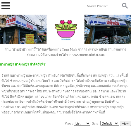
https://www.papamami.com/ 9fad30127b2b4ac58cdc8cc85daa9342.txt
ร้าน "บ้านป่าป๊า หม่ามี๊" ได้รับเครื่องหมาย Trust Mark จากกระทรวงพาณิชย์ สามารถตรวจ
สอบความมีตัวตนของร้านได้จาก www.trustmarkthai.com
ยาฆ่าหญ้า ยาคุมหญ้า กำจัดวัชพืช
จำหน่ายยาฆ่าหญ้าและยาคุมหญ้า สำหรับกำจัดวัชพืชในพื้นที่เกษตร สนามหญ้า สวน และพื้นที่
ทั่วไป ช่วยควบคุมหญ้าใบแคบ ใบกว้าง และวัชพืชต่าง ๆ ได้อย่างมีประสิทธิภาพ ลดปัญหาหญ้า
ขึ้นรก และช่วยให้พื้นที่สะอาดดูแลง่าย มีทั้งแบบดูดซึม (ฆ่าถึงราก) และแบบสัมผัส รวมถึงยาคุม
หญ้าที่ช่วยป้องกันการงอกใหม่ เหมาะสำหรับเกษตรกร เจ้าของสวน ผู้ดูแลสนาม และผู้ใช้งาน
ทั่วไป สินค้ามีหลายสูตร หลายขนาด เลือกใช้งานได้ตามความเหมาะสม ช่วยลดแรงงานและ
ประหยัดเวลาในการกำจัดวัชพืช ร้านป่าป๊าหม่ามี๊ จำหน่ายยาฆ่าหญ้าคุณภาพ มีหน้าร้าน
บางบัวทอง นนทบุรี พร้อมจัดส่งทั่วประเทศ รองรับลูกค้าที่กำลังมองหายาฆ่าหญ้า ยาคุมหญ้า
หรืออุปกรณ์การเกษตรใกล้พื้นที่ของคุณ สามารถสั่งซื้อได้สะดวกจากทุกพื้นที่
View :
Sort :