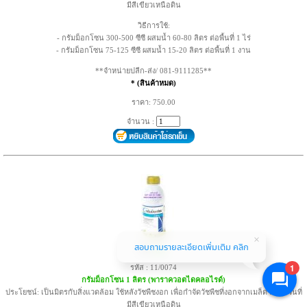
มีสีเขียวเหนือดิน
วิธีการใช้:
- กรัมม็อกโซน 300-500 ซีซี ผสมน้ำ 60-80 ลิตร ต่อพื้นที่ 1 ไร่
- กรัมม็อกโซน 75-125 ซีซี ผสมน้ำ 15-20 ลิตร ต่อพื้นที่ 1 งาน
**จำหน่ายปลีก-ส่ง/ 081-9111285**
* (สินค้าหมด)
ราคา: 750.00
จำนวน :
สอบถามรายละเอียดเพิ่มเติม คลิก
view
1
รหัส : 11/0074
กรัมม็อกโซน 1 ลิตร (พาราควอตไดคลอไรด์)
ประโยชน์: เป็นมิตรกับสิ่งแวดล้อม ใช้หลังวัชพืชงอก เพื่อกำจัดวัชพืชที่งอกจากเมล็ด และส่วนที่
มีสีเขียวเหนือดิน