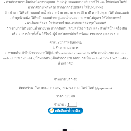
- ถ้าเกิดอาการเป็นพิษเนื่องจากสูดดม: รีบนำผู้ป่วยออกจากบริเวณที่ใช้ และให้พักผ่อนในที่มี
อากาศถ่ายเทสะดวก หากอาการไม่ทุเลา ให้ไปพบแพทย์
- ถ้าเข้าตา: ให้รีบล้างออกด้วยน้ำสะอาดจำนวนมาก นาน15 นาที หากไม่ทุเลา ให้ไปพบแพทย์
- ถ้าถูกผิวหนัง: ให้รีบล้างออกด้วยสบู่และน้ำจนสะอาด หากไม่ทุเลา ให้ไปพบแพทย์
- ถ้าเปื้อนเสื้อผ้า: ให้รีบอาบน้ำและเปลี่ยนเสือ้ผ้าชุดใหม่ทันที
- ถ้าเข้าปากให้รีบบ้วนน้ำล้างปาก หากกลืนกิน ห้ามทำให้อาเจียน และ ห้ามให้น้ำ เครื่องดื่ม
หรือ อาหารใดๆทั้งสิ้น ให้รีบนำผู้ป่วยส่งแพทย์ทันที พร้อมภาชนะบรรจุ และฉลาก
คำแนะนำสำหรับแพทย์:
1. รักษาตามอาการ
2. หากกลืนเข้าไปจำนวนมากให้ผู้ป่วยกิน activated charcoal 25 กรัม ผสมน้ำ 300 มล. และ
sorbitol 70% 1-2 ml/kg น้ำหนักตัว (เด็กต่ำกว่า12ปี ลดขนาดเป็น sorbital 35% 1.5-2.3 ml/kg
น้ำหนักตัว)
จำหน่าย ปลีก-ส่ง
ติดต่อร้าน: โทร 081-9111285, 093-7411169 ไลน์ ไอดี @papamami
ราคา: 170.00
จำนวน :