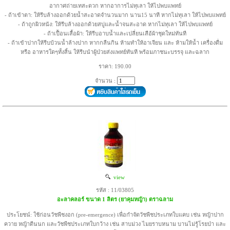
อากาศถ่ายเทสะดวก หากอาการไม่ทุเลา ให้ไปพบแพทย์
- ถ้าเข้าตา: ให้รีบล้างออกด้วยน้ำสะอาดจำนวนมาก นาน15 นาที หากไม่ทุเลา ให้ไปพบแพทย์
- ถ้าถูกผิวหนัง: ให้รีบล้างออกด้วยสบู่และน้ำจนสะอาด หากไม่ทุเลา ให้ไปพบแพทย์
- ถ้าเปื้อนเสื้อผ้า: ให้รีบอาบน้ำและเปลี่ยนเสือ้ผ้าชุดใหม่ทันที
- ถ้าเข้าปากให้รีบบ้วนน้ำล้างปาก หากกลืนกิน ห้ามทำให้อาเจียน และ ห้ามให้น้ำ เครื่องดื่ม
หรือ อาหารใดๆทั้งสิ้น ให้รีบนำผู้ป่วยส่งแพทย์ทันที พร้อมภาชนะบรรจุ และฉลาก
ราคา: 190.00
จำนวน :
view
รหัส : 11/03805
อะลาคลอร์ ขนาด 1 ลิตร (ยาคุมหญ้า) ตราฉลาม
ประโยชน์: ใช้ก่อนวัชพืชงอก (pre-emergence) เพื่อกำจัดวัชพืชประเภทใบแคบ เช่น หญ้าปาก
ควาย หญ้าตีนนก และวัชพืชประเภทใบกว้าง เช่น สาบม่วง ไมยราบหนาม บานไม่รู้โรยป่า และ