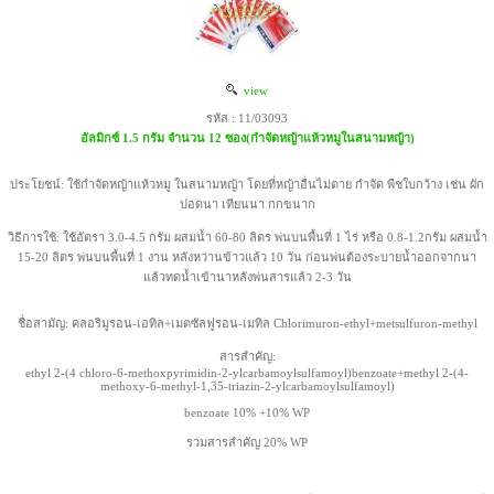
view
รหัส : 11/03093
อัลมิกซ์ 1.5 กรัม จำนวน 12 ซอง(กำจัดหญ้าแห้วหมูในสนามหญ้า)
ประโยชน์: ใช้กำจัดหญ้าแห้วหมู ในสนามหญ้า โดยที่หญ้าอื่นไม่ตาย กำจัด พืชใบกว้าง เช่น ผัก
ปอดนา เทียนนา กกขนาก
วิธีการใช้: ใช้อัตรา 3.0-4.5 กรัม ผสมน้ำ 60-80 ลิตร พ่นบนพื้นที่ 1 ไร่ หรือ 0.8-1.2กรัม ผสมน้ำ
15-20 ลิตร พ่นบนพื้นที่ 1 งาน หลังหว่านข้าวแล้ว 10 วัน ก่อนพ่นต้องระบายน้ำออกจากนา
แล้วทดน้ำเข้านาหลังพ่นสารแล้ว 2-3 วัน
ชื่อสามัญ: คลอริมูรอน-เอทิล+เมตซัลฟูรอน-เมทิล Chlorimuron-ethyl+metsulfuron-methyl
สารสำคัญ:
ethyl 2-(4 chloro-6-methoxpyrimidin-2-ylcarbamoylsulfamoyl)benzoate+methyl 2-(4-
methoxy-6-methyl-1,35-triazin-2-ylcarbamoylsulfamoyl)
benzoate 10% +10% WP
รวมสารสำคัญ 20% WP