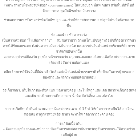
เหมาะสำหรับใช้หลังวัชพืชงอก (post-emergence) ในแปลงปลูก พื้นที่เกษตร หรือพื้นที่ทั่วไปที่
ต้องการควบคุมวัชพืชอย่างกว้างขวาง
ช่วยลดการแข่งขันของวัชพืชกับพืชปลูก และช่วยให้การจัดการแปลงปลูกมีประสิทธิภาพมาก
ขึ้น
ข้อแนะนำ / ข้อควรระวัง:
เป็นสารเคมีชนิด “ไม่เลือกทำลาย” — หมายความว่า ถ้าพ่นโดนพืชปลูกหรือพืชที่ต้องการรักษา
อาจได้รับผลกระทบ ดังนั้นควรระมัดระวังในการฉีด และควรพ่นในตำแหน่ง/บริเวณที่ต้องการ
กำจัดวัชพืชเท่านั้น
ควรสวมอุปกรณ์ป้องกัน (ถุงมือ หน้ากาก/แว่นตา) ขณะผสมและฉีดยา เพื่อป้องกันการระคาย
เคืองหรืออันตรายต่อตนเอง
หลีกเลี่ยงการใช้ในวันที่มีฝน หรือใกล้แหล่งน้ำ/แหล่งน้ำธรรมชาติ เพื่อป้องกันการฟุ้งกระจาย
ของสารและผลกระทบต่อสิ่งแวดล้อม
วิธีเก็บรักษา: เก็บในภาชนะที่ปิดแน่น มีฉลากปิดอยู่ และไม่ให้ถูกแสงแดด สถานที่เก็บต้องแห้ง
และเย็น ห่างไกลจากเด็ก อาหาร น้ำดื่ม สัตว์เลี้ยง และเปลวไฟ
อาการเกิดพิษ: ถ้ากินจำนวนมากๆ มีผลต่อกระเพาะ ลำไส้ ทำให้เกิดอาการคลื่นไส้ อาเจียน
ท้องเสีย ถ้าถูกผิวหนังหรือเข้าตา จะทำให้เกิดอาการระคายเคือง
การแก้พิษเบื้องต้น:
- ต้องสวมถุงมือยางและหน้ากาก ป้องกันการสัมผัสสารพิษจากวัตถุอันตรายขณะให้ความช่วย
เหลือผู้ป่วย