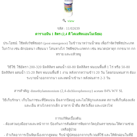
view
รหัส : 11/02639
ดาราเอมีน 1 ลิตร (2,4 ดี ไดเมทิลแอมโมเนียม)
ประโยชน์: ใช้หลังวัชพืชงอก (post emergence) ในข้าวนาหว่านน้ำตม เพื่อกำจัดวัชพืชประเภท
ใบกว้าง เช่น ผักปอดนา เทียนนา โสนหางไก่ วัชพืชประเภทกก เช่น หนวดปลาดุก กกขนาก กก
ทราย และแห้วหมู
วิธีใช้: ใช้อัตรา 200-320 มิลลิลิตร ผสมน้ำ 60-80 มิลลิลิตร พ่นบนพื้นที่ 1 ไร่ หรือ 50-80
มิลลิลิตร ผสมน้ำ 15-20 ลิตร พ่นบนพื้นที่ 1 งาน หลังจากหว่านข้าว 20 วัน โดยก่อนพ่นสาร ต้อง
ระบายน้ำออกจากนา และทดน้ำเข้านา หลังพ่นสาร 2-3 วัน
สารสำคัญ: dimethylammonium (2,4-dichlorophenoxy) acetate 84% W/V SL
วิธีเก็บรักษา: เก็บในภาชนะที่ปิดแน่น มีฉลากปิดอยู่ และไม่ให้ถูกแสงแดด สถานที่เก็บต้องแห้ง
และเย็น ห่างไกลจากเด็ก อาหาร น้ำดื่ม สัตว์เลี้ยง และเปลวไฟ
การแก้พิษเบื้องต้น:
- ต้องสวมถุงมือยางและหน้ากาก ป้องกันการสัมผัสสารพิษจากวัตถุอันตรายขณะให้ความช่วย
เหลือผู้ป่วย
- ถ้าเกิดอาการเป็นพิษเนื่องจากสูดดม: รีบนำผู้ป่สยออกจากบริเวณที่ใช้ และให้พักผ่อนในที่มี