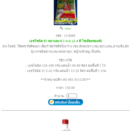
view
รหัส : 11/0080
เอชโซนัด 95 หมาแดง 0.5 ก.ก. (2-4 ดี โซเดียมซอลต์)
ประโยชน์: ใช้หลังวัชพืชงอก เพื่อกำจัดวัชพืชใบกว้าง เช่น ผักตบชวา,เซ่ง,จอก,แหน,สาบเสือ,ผัก
บุ้ง,กกชนิดต่างๆ,หนวดปลาดุก, หญ้าแห้วหมู เป็นต้น
วิธีการใช้:
- เอชโซนัด 126-168 กรัม ผสมน้ำ 60-80 ลิตร ต่อพื้นที่ 1 ไร่
- เอชโซนัด 31.5-42 กรัม ผสมน้ำ 15-20 ลิตร ต่อพื้นที่ 1 งาน
**จำหน่ายปลีก-ส่ง/ 081-9111285**
ราคา: 150.00
จำนวน :