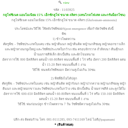
view
รหัส : 11/03925
กลูโฟซิเนต แอมโมเนียม 15% เอ็กซ์กลูโฟ ขนาด 4ลิตร (แทนไกลโฟเสต และกรัมม็อกโซน)
กลูโฟซิเนต แอมโมเนียม 15% เอ็กซ์กลูโฟ ขนาด 4ลิตร (Glufosinate-ammoniu)
ประโยชน์และวิธีใช้: ใช้หลังวัชพืชงอก(post emergence เพื่อกำจัดวัชพืช ดังนี้
พืช:
1) ข้าวโพดหวาน
ศัตรูพืช: - วัชพืชประเภทใบแคบ เช่น หญ้าตีนนก หญ้าตีนติด หญ้านกสีชมพู หญ้าดอกขาวเล็ก
และหญ้าหางนกยูงใหญ่ และวัชพืชประเภทใบกว้าง เช่น ครอบจักรวาล ถั่วลิสงนา ตีนตุ๊กแก
น้ำนมราชสีห์เล็ก ผักเบี้ยหิน และผักโขมหนาม
อัตราการใช้: 800 มิลลิลิตร ผสมน้ำ 60-80ลิตร พ่นบนพื้นที่ 1 ไร่ หรือ อัตรา 200 มิลลิลิตร ผสม
น้ำ 15-20 ลิตร พ่นบนพื้นที่ 1 งาน
วิธีใช้: พ่นหลังวัชพืชงอก มีความสูงไม่เกิน 30ซม.
2) พืชที่ยังไม่ได้ปลูก
ศัตรูพืช: - วัชพืชประเภทใบแคบ เช่น หญ้าตีนติด หญ้ารังนก หญ้าปากควาย หญ้านกสีชมพู หญ้า
ตีนนก และหญ้าดอกขาวและวัชพืชประเภทใบกว้าง เช่น ผักเบี้ยหิน น้ำยมราชสีห์ และลูกใต้ใบ
อัตราการใช้: 600-650 มิลลิลิตร ผสมน้ำ 60-80ลิตร พ่นบนพื้นที่ 1 ไร่ หรือ 150-160 มิลลิลิตร
ผสมน้ำ 15-20 ลิตร พ่นบนพื้นที่ 1 งาน
วิธีใช้: พ่นก่อนปลูก ข้าวโพดหวาน 7 วัน วัชพืชมีความสูงไม่เกิน 30ซม.
ปลีก-ส่ง ติดต่อร้าน โทร: 081-9111285, 093-7411169 ไลน์ ไอดี@papamami
* (สินค้าหมด)