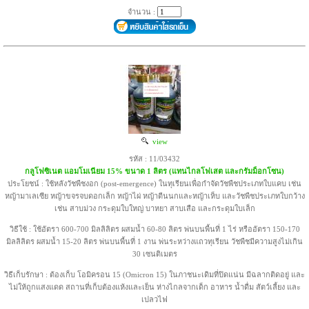
จำนวน :
view
รหัส : 11/03432
กลูโฟซิเนต แอมโมเนียม 15% ขนาด 1 ลิตร (แทนไกลโฟเสต และกรัมม็อกโซน)
ประโยชน์ : ใช้หลังวัชพืชงอก (post-emergence) ในทุเรียนเพื่อกำจัดวัชพืชประเภทใบแคบ เช่น
หญ้ามาเลเซีย หญ้าขจรจบดอกเล็ก หญ้าไผ่ หญ้าตีนนกและหญ้าเห็บ และวัชพืชประเภทใบกว้าง
เช่น สาบม่วง กระดุมใบใหญ่ บาหยา สาบเสือ และกระดุมใบเล็ก
วิธีใช้ : ใช้อัตรา 600-700 มิลลิลิตร ผสมน้ำ 60-80 ลิตร พ่นบนพื้นที่ 1 ไร่ หรืออัตรา 150-170
มิลลิลิตร ผสมน้ำ 15-20 ลิตร พ่นบนพื้นที่ 1 งาน พ่นระหว่างแถวทุเรียน วัชพืชมีความสูงไม่เกิน
30 เซนติเมตร
วิธีเก็บรักษา : ต้องเก็บ โอมิครอน 15 (Omicron 15) ในภาชนะเดิมที่ปิดแน่น มีฉลากติดอยู่ และ
ไม่ให้ถูกแสงแดด สถานที่เก็บต้องแห้งและเย็น ห่างไกลจากเด็ก อาหาร น้ำดื่ม สัตว์เลี้ยง และ
เปลวไฟ