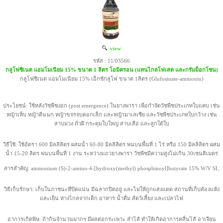
view
รหัส : 11/03566
กลูโฟซิเนต แอมโมเนียม 15% ขนาด 1 ลิตร โอมิครอน (แทนไกลโฟเสต และกรัมม็อกโซน)
กลูโฟซิเนต แอมโมเนียม 15% เอ็กซ์กลูโฟ ขนาด 1ลิตร (Glufosinate-ammoniu)
ประโยชน์: ใช้หลังวัชพืชงอก (post emergence) ในยางพารา เพื่อกำจัดวัชพืชประเภทใบแคบ เช่น
หญ้าเห็บ หญ้าตีนนก หญ้าขจรจบดอกเล็ก และหญ้ามาเลเซีย และวัชพืชประเภทใบกว้าง เช่น
สาบม่วง ถั่วผี กระดุมใบใหญ่ สาบเสือ และลูกใต้ใบ
วิธีใช้: ใช้อัตรา 600 มิลลิลิตร ผสมน้ำ 60-80 มิลลิลิตร พ่นบนพื้นที่ 1 ไร่ หรือ 150 มิลลิลิตร ผสม
น้ำ 15-20 ลิตร พ่นบนพื้นที่ 1 งาน ระหว่างแถวยางพารา วัชพืชมีความสูงไม่เกิน 30เซนติเมตร
สารสำคัญ: ammonium (S)-2-amino-4-[hydroxy(methyl) phosphinoyl]butyrate 15% W/V SL
วิธีเก็บรักษา: เก็บในภาชนะที่ปิดแน่น มีฉลากปิดอยู่ และไม่ให้ถูกแสงแดด สถานที่เก็บต้องแห้ง
และเย็น ห่างไกลจากเด็ก อาหาร น้ำดื่ม สัตว์เลี้ยง และเปลวไฟ
อาการเกิดพิษ: ถ้ากินจำนวนมากๆ มีผลต่อกระเพาะ ลำไส้ ทำให้เกิดอาการคลื่นไส้ อาเจียน