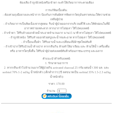
ท้องเสีย ถ้าถูกผิวหนังหรือเข้าตา จะทำให้เกิดอาการระคายเคือง
การแก้พิษเบื้องต้น:
- ต้องสวมถุงมือยางและหน้ากาก ป้องกันการสัมผัสสารพิษจากวัตถุอันตรายขณะให้ความช่วย
เหลือผู้ป่วย
- ถ้าเกิดอาการเป็นพิษเนื่องจากสูดดม: รีบนำผู้ป่วยออกจากบริเวณที่ใช้ และให้พักผ่อนในที่มี
อากาศถ่ายเทสะดวก หากอาการไม่ทุเลา ให้ไปพบแพทย์
- ถ้าเข้าตา: ให้รีบล้างออกด้วยน้ำสะอาดจำนวนมาก นาน15 นาที หากไม่ทุเลา ให้ไปพบแพทย์
- ถ้าถูกผิวหนัง: ให้รีบล้างออกด้วยสบู่และน้ำจนสะอาด หากไม่ทุเลา ให้ไปพบแพทย์
- ถ้าเปื้อนเสื้อผ้า: ให้รีบอาบน้ำและเปลี่ยนเสือ้ผ้าชุดใหม่ทันที
- ถ้าเข้าปากให้รีบบ้วนน้ำล้างปาก หากกลืนกิน ห้ามทำให้อาเจียน และ ห้ามให้น้ำ เครื่องดื่ม
หรือ อาหารใดๆทั้งสิ้น ให้รีบนำผู้ป่วยส่งแพทย์ทันที พร้อมภาชนะบรรจุ และฉลาก
คำแนะนำสำหรับแพทย์:
1. รักษาตามอาการ
2. หากกลืนเข้าไปจำนวนมากให้ผู้ป่วยกิน activated charcoal 25 กรัม ผสมน้ำ 300 มล. และ
sorbitol 70% 1-2 ml/kg น้ำหนักตัว (เด็กต่ำกว่า12ปี ลดขนาดเป็น sorbital 35% 1.5-2.3 ml/kg
น้ำหนักตัว)
ราคา: 170.00
จำนวน :