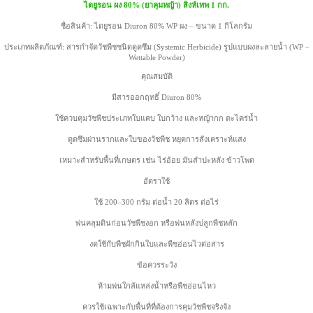
ไดยูรอน ผง 80% (ยาคุมหญ้า) สิงห์เทพ 1 กก.
ชื่อสินค้า: ไดยูรอน Diuron 80% WP ผง – ขนาด 1 กิโลกรัม
ประเภทผลิตภัณฑ์: สารกำจัดวัชพืชชนิดดูดซึม (Systemic Herbicide) รูปแบบผงละลายน้ำ (WP –
Wettable Powder)
คุณสมบัติ
มีสารออกฤทธิ์ Diuron 80%
ใช้ควบคุมวัชพืชประเภทใบแคบ ใบกว้าง และหญ้ากก ตะไคร่น้ำ
ดูดซึมผ่านรากและใบของวัชพืช หยุดการสังเคราะห์แสง
เหมาะสำหรับพื้นที่เกษตร เช่น ไร่อ้อย มันสำปะหลัง ข้าวโพด
อัตราใช้
ใช้ 200–300 กรัม ต่อน้ำ 20 ลิตร ต่อไร่
พ่นคลุมดินก่อนวัชพืชงอก หรือพ่นหลังปลูกพืชหลัก
งดใช้กับพืชผักกินใบและพืชอ่อนไวต่อสาร
ข้อควรระวัง
ห้ามพ่นใกล้แหล่งน้ำหรือพืชอ่อนไหว
ควรใช้เฉพาะกับพื้นที่ที่ต้องการคุมวัชพืชจริงจัง