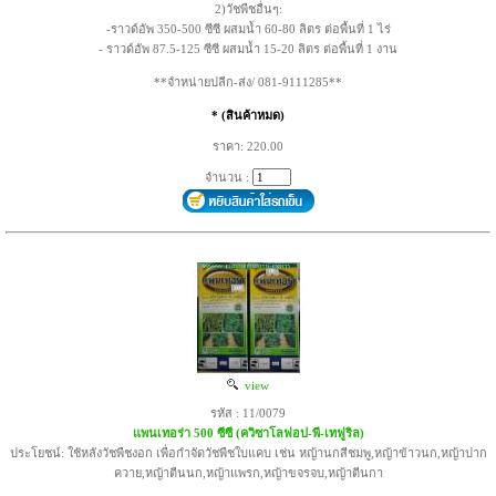
2)วัชพืชอื่นๆ:
-ราวด์อัพ 350-500 ซีซี ผสมน้ำ 60-80 ลิตร ต่อพื้นที่ 1 ไร่
- ราวด์อัพ 87.5-125 ซีซี ผสมน้ำ 15-20 ลิตร ต่อพื้นที่ 1 งาน
**จำหน่ายปลีก-ส่ง/ 081-9111285**
* (สินค้าหมด)
ราคา: 220.00
จำนวน :
view
รหัส : 11/0079
แพนเทอร่า 500 ซีซี (ควิซาโลฟอป-พี-เทฟูริล)
ประโยชน์: ใช้หลังวัชพืชงอก เพื่อกำจัดวัชพืชใบแคบ เช่น หญ้านกสีชมพู,หญ้าข้าวนก,หญ้าปาก
ควาย,หญ้าตีนนก,หญ้าแพรก,หญ้าขจรจบ,หญ้าตีนกา