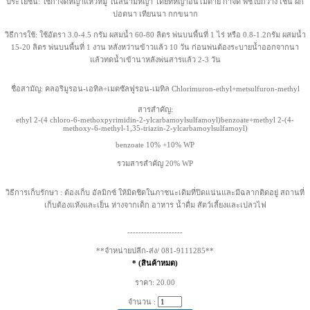
ประโยชน์: ใช้กำจัดหญ้าแห้วหมู ในสนามหญ้า โดยที่หญ้าอื่นไม่ตาย กำจัด พืชใบกว้าง เช่น ผัก
ปอดนา เทียนนา กกขนาก
วิธีการใช้: ใช้อัตรา 3.0-4.5 กรัม ผสมน้ำ 60-80 ลิตร พ่นบนพื้นที่ 1 ไร่ หรือ 0.8-1.2กรัม ผสมน้ำ
15-20 ลิตร พ่นบนพื้นที่ 1 งาน หลังหว่านข้าวแล้ว 10 วัน ก่อนพ่นต้องระบายน้ำออกจากนา
แล้วทดน้ำเข้านาหลังพ่นสารแล้ว 2-3 วัน
ชื่อสามัญ: คลอริมูรอน-เอทิล+เมตซัลฟูรอน-เมทิล Chlorimuron-ethyl+metsulfuron-methyl
สารสำคัญ:
ethyl 2-(4 chloro-6-methoxpyrimidin-2-ylcarbamoylsulfamoyl)benzoate+methyl 2-(4-
methoxy-6-methyl-1,35-triazin-2-ylcarbamoylsulfamoyl)
benzoate 10% +10% WP
รวมสารสำคัญ 20% WP
วิธีการเก็บรักษา : ต้องเก็บ อัลมิกซ์ ให้มิดชิดในภาชนะเดิมที่ปิดแน่นและมีฉลากติดอยู่ สถานที่
เก็บต้องแห้งและเย็น ห่างจากเด็ก อาหาร น้ำดื่ม สัตว์เลี้ยงและเปลวไฟ
--------------------
**จำหน่ายปลีก-ส่ง/ 081-9111285**
* (สินค้าหมด)
ราคา: 20.00
จำนวน :