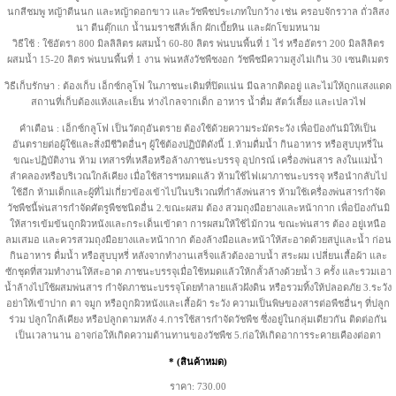
นกสีชมพู หญ้าตีนนก และหญ้าดอกขาว และวัชพืชประเภทใบกว้าง เช่น ครอบจักรวาล ถั่วลิสง
นา ตีนตุ๊กแก น้ำนมราชสีห์เล็ก ผักเบี้ยหิน และผักโขมหนาม
วิธีใช้ : ใช้อัตรา 800 มิลลิลิตร ผสมน้ำ 60-80 ลิตร พ่นบนพื้นที่ 1 ไร่ หรืออัตรา 200 มิลลิลิตร
ผสมน้ำ 15-20 ลิตร พ่นบนพื้นที่ 1 งาน พ่นหลังวัชพืชงอก วัชพืชมีความสูงไม่เกิน 30 เซนติเมตร
วิธีเก็บรักษา : ต้องเก็บ เอ็กซ์กลูโฟ ในภาชนะเดิมที่ปิดแน่น มีฉลากติดอยู่ และไม่ให้ถูกแสงแดด
สถานที่เก็บต้องแห้งและเย็น ห่างไกลจากเด็ก อาหาร น้ำดื่ม สัตว์เลี้ยง และเปลวไฟ
คำเตือน : เอ็กซ์กลูโฟ เป็นวัตถุอันตราย ต้องใช้ด้วยความระมัดระวัง เพื่อป้องกันมิให้เป็น
อันตรายต่อผู้ใช้และสิ่งมีชีวิตอื่นๆ ผู้ใช้ต้องปฏิบัติดังนี้ 1.ห้ามดื่มน้ำ กินอาหาร หรือสูบบุหรี่ใน
ขณะปฏิบัติงาน ห้าม เทสารที่เหลือหรือล้างภาชนะบรรจุ อุปกรณ์ เครื่องพ่นสาร ลงในแม่น้ำ
ลำคลองหรือบริเวณใกล้เคียง เมื่อใช้สารฯหมดแล้ว ห้ามใช้ไฟเผาภาชนะบรรจุ หรือนำกลับไป
ใช้อีก ห้ามเด็กและผู้ที่ไม่เกี่ยวข้องเข้าไปในบริเวณที่กำลังพ่นสาร ห้ามใช้เครื่องพ่นสารกำจัด
วัชพืชนี้พ่นสารกำจัดศัตรูพืชชนิดอื่น 2.ขณะผสม ต้อง สวมถุงมือยางและหน้ากาก เพื่อป้องกันมิ
ให้สารเข้มข้นถูกผิวหนังและกระเด็นเข้าตา การผสมให้ใช้ไม้กวน ขณะพ่นสาร ต้อง อยู่เหนือ
ลมเสมอ และควรสวมถุงมือยางและหน้ากาก ต้องล้างมือและหน้าให้สะอาดด้วยสบู่และน้ำ ก่อน
กินอาหาร ดื่มน้ำ หรือสูบบุหรี่ หลังจากทำงานเสร็จแล้วต้องอาบน้ำ สระผม เปลี่ยนเสื้อผ้า และ
ซักชุดที่สวมทำงานให้สะอาด ภาชนะบรรจุเมื่อใช้หมดแล้วให้กลั้วล้างด้วยน้ำ 3 ครั้ง และรวมเอา
น้ำล้างไปใช้ผสมพ่นสาร กำจัดภาชนะบรรจุโดยทำลายแล้วฝังดิน หรือรวมทิ้งให้ปลอดภัย 3.ระวัง
อย่าให้เข้าปาก ตา จมูก หรือถูกผิวหนังและเสื้อผ้า ระวัง ความเป็นพิษของสารต่อพืชอื่นๆ ที่ปลูก
ร่วม ปลูกใกล้เคียง หรือปลูกตามหลัง 4.การใช้สารกำจัดวัชพืช ซึ่งอยู่ในกลุ่มเดียวกัน ติดต่อกัน
เป็นเวลานาน อาจก่อให้เกิดความต้านทานของวัชพืช 5.ก่อให้เกิดอาการระคายเคืองต่อตา
* (สินค้าหมด)
ราคา: 730.00