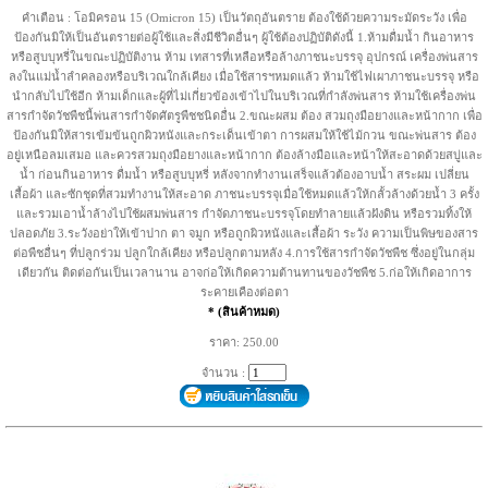
คำเตือน : โอมิครอน 15 (Omicron 15) เป็นวัตถุอันตราย ต้องใช้ด้วยความระมัดระวัง เพื่อ
ป้องกันมิให้เป็นอันตรายต่อผู้ใช้และสิ่งมีชีวิตอื่นๆ ผู้ใช้ต้องปฏิบัติดังนี้ 1.ห้ามดื่มน้ำ กินอาหาร
หรือสูบบุหรี่ในขณะปฏิบัติงาน ห้าม เทสารที่เหลือหรือล้างภาชนะบรรจุ อุปกรณ์ เครื่องพ่นสาร
ลงในแม่น้ำลำคลองหรือบริเวณใกล้เคียง เมื่อใช้สารฯหมดแล้ว ห้ามใช้ไฟเผาภาชนะบรรจุ หรือ
นำกลับไปใช้อีก ห้ามเด็กและผู้ที่ไม่เกี่ยวข้องเข้าไปในบริเวณที่กำลังพ่นสาร ห้ามใช้เครื่องพ่น
สารกำจัดวัชพืชนี้พ่นสารกำจัดศัตรูพืชชนิดอื่น 2.ขณะผสม ต้อง สวมถุงมือยางและหน้ากาก เพื่อ
ป้องกันมิให้สารเข้มข้นถูกผิวหนังและกระเด็นเข้าตา การผสมให้ใช้ไม้กวน ขณะพ่นสาร ต้อง
อยู่เหนือลมเสมอ และควรสวมถุงมือยางและหน้ากาก ต้องล้างมือและหน้าให้สะอาดด้วยสบู่และ
น้ำ ก่อนกินอาหาร ดื่มน้ำ หรือสูบบุหรี่ หลังจากทำงานเสร็จแล้วต้องอาบน้ำ สระผม เปลี่ยน
เสื้อผ้า และซักชุดที่สวมทำงานให้สะอาด ภาชนะบรรจุเมื่อใช้หมดแล้วให้กลั้วล้างด้วยน้ำ 3 ครั้ง
และรวมเอาน้ำล้างไปใช้ผสมพ่นสาร กำจัดภาชนะบรรจุโดยทำลายแล้วฝังดิน หรือรวมทิ้งให้
ปลอดภัย 3.ระวังอย่าให้เข้าปาก ตา จมูก หรือถูกผิวหนังและเสื้อผ้า ระวัง ความเป็นพิษของสาร
ต่อพืชอื่นๆ ที่ปลูกร่วม ปลูกใกล้เคียง หรือปลูกตามหลัง 4.การใช้สารกำจัดวัชพืช ซึ่งอยู่ในกลุ่ม
เดียวกัน ติดต่อกันเป็นเวลานาน อาจก่อให้เกิดความต้านทานของวัชพืช 5.ก่อให้เกิดอาการ
ระคายเคืองต่อตา
* (สินค้าหมด)
ราคา: 250.00
จำนวน :