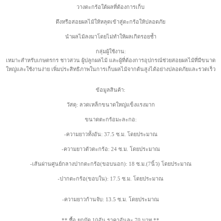
วางตะกร้อใต้ผลที่ต้องการเก็บ
ดึงหรือสอยผลไม้ให้หลุดเข้าสู่ตะกร้อให้ปลอดภัย
นำผลไม้ลงมาโดยไม่ทำให้ผลเกิดรอยช้ำ
กลุ่มผู้ใช้งาน:
เหมาะสำหรับเกษตรกร ชาวสวน ผู้ปลูกผลไม้ และผู้ที่ต้องการอุปกรณ์ช่วยสอยผลไม้ที่มีขนาด
ใหญ่และใช้งานง่าย เพิ่มประสิทธิภาพในการเก็บผลไม้จากต้นสูงได้อย่างปลอดภัยและรวดเร็ว
ข้อมูลสินค้า:
วัสดุ: ลวดเหล็กขนาดใหญ่แข็งแรงมาก
ขนาดตะกร้อมะละกอ:
-ความยาวทั้งอัน: 37.5 ซ.ม. โดยประมาณ
-ความยาวตัวตะกร้อ: 24 ซ.ม. โดยประมาณ
-เส้นผ่านศูนย์กลางปากตะกร้อ(ขอบนอก): 18 ซ.ม.(7นิ้ว) โดยประมาณ
-ปากตะกร้อ(ขอบใน): 17.5 ซ.ม. โดยประมาณ
-ความยาวก้านจับ: 13.5 ซ.ม. โดยประมาณ
** ซื้อ ยกมัด 10อัน ราคาอันละ 70 บาท **