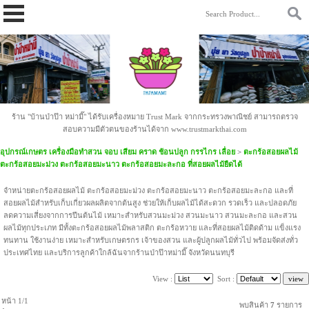
https://www.papamami.com/ 9fad30127b2b4ac58cdc8cc85daa9342.txt
ร้าน "บ้านป่าป๊า หม่ามี๊" ได้รับเครื่องหมาย Trust Mark จากกระทรวงพาณิชย์ สามารถตรวจ
สอบความมีตัวตนของร้านได้จาก www.trustmarkthai.com
อุปกรณ์เกษตร เครื่องมือทำสวน จอบ เสียม คราด ช้อนปลูก กรรไกร เลื่อย
>
ตะกร้อสอยผลไม้
ตะกร้อสอยมะม่วง ตะกร้อสอยมะนาว ตะกร้อสอยมะละกอ ที่สอยผลไม้ยืดได้
จำหน่ายตะกร้อสอยผลไม้ ตะกร้อสอยมะม่วง ตะกร้อสอยมะนาว ตะกร้อสอยมะละกอ และที่
สอยผลไม้สำหรับเก็บเกี่ยวผลผลิตจากต้นสูง ช่วยให้เก็บผลไม้ได้สะดวก รวดเร็ว และปลอดภัย
ลดความเสี่ยงจากการปีนต้นไม้ เหมาะสำหรับสวนมะม่วง สวนมะนาว สวนมะละกอ และสวน
ผลไม้ทุกประเภท มีทั้งตะกร้อสอยผลไม้พลาสติก ตะกร้อหวาย และที่สอยผลไม้ติดด้าม แข็งแรง
ทนทาน ใช้งานง่าย เหมาะสำหรับเกษตรกร เจ้าของสวน และผู้ปลูกผลไม้ทั่วไป พร้อมจัดส่งทั่ว
ประเทศไทย และบริการลูกค้าใกล้ฉันจากร้านป่าป๊าหม่ามี๊ จังหวัดนนทบุรี
View :
Sort :
หน้า 1/1
พบสินค้า
7
รายการ