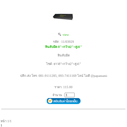
view
รหัส : 11/03929
หินลับมีด 8"×กว้าง2"×สูง1"
หินลับมีด
ไซด์: ยาว8"×กว้าง2"×สูง1"
ปลีก-ส่ง โทร: 081-9111285, 093-7411169 ไลน์ ไอดี @papamami
ราคา: 115.00
จำนวน :
หน้า 1/1
1