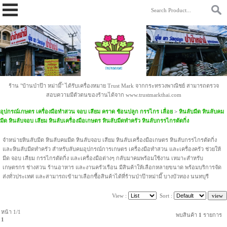
https://www.papamami.com/ 9fad30127b2b4ac58cdc8cc85daa9342.txt
ร้าน "บ้านป่าป๊า หม่ามี๊" ได้รับเครื่องหมาย Trust Mark จากกระทรวงพาณิชย์ สามารถตรวจ
สอบความมีตัวตนของร้านได้จาก www.trustmarkthai.com
อุปกรณ์เกษตร เครื่องมือทำสวน จอบ เสียม คราด ช้อนปลูก กรรไกร เลื่อย
>
หินลับมีด หินลับคม
มีด หินลับจอบ เสียม หินลับเครื่องมือเกษตร หินลับมีดทำครัว หินลับกรรไกรตัดกิ่ง
จำหน่ายหินลับมีด หินลับคมมีด หินลับจอบ เสียม หินลับเครื่องมือเกษตร หินลับกรรไกรตัดกิ่ง
และหินลับมีดทำครัว สำหรับลับคมอุปกรณ์การเกษตร เครื่องมือทำสวน และเครื่องครัว ช่วยให้
มีด จอบ เสียม กรรไกรตัดกิ่ง และเครื่องมือต่างๆ กลับมาคมพร้อมใช้งาน เหมาะสำหรับ
เกษตรกร ช่างสวน ร้านอาหาร และงานครัวเรือน มีสินค้าให้เลือกหลายขนาด พร้อมบริการจัด
ส่งทั่วประเทศ และสามารถเข้ามาเลือกซื้อสินค้าได้ที่ร้านป่าป๊าหม่ามี๊ บางบัวทอง นนทบุรี
View :
Sort :
หน้า 1/1
พบสินค้า
1
รายการ
1