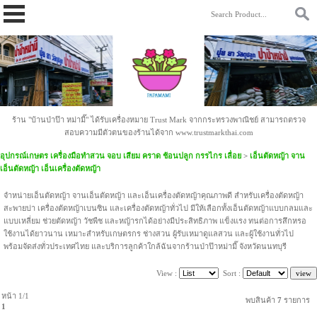
https://www.papamami.com/ 9fad30127b2b4ac58cdc8cc85daa9342.txt
ร้าน "บ้านป่าป๊า หม่ามี๊" ได้รับเครื่องหมาย Trust Mark จากกระทรวงพาณิชย์ สามารถตรวจ
สอบความมีตัวตนของร้านได้จาก www.trustmarkthai.com
อุปกรณ์เกษตร เครื่องมือทำสวน จอบ เสียม คราด ช้อนปลูก กรรไกร เลื่อย
>
เอ็นตัดหญ้า จาน
เอ็นตัดหญ้า เอ็นเครื่องตัดหญ้า
จำหน่ายเอ็นตัดหญ้า จานเอ็นตัดหญ้า และเอ็นเครื่องตัดหญ้าคุณภาพดี สำหรับเครื่องตัดหญ้า
สะพายบ่า เครื่องตัดหญ้าเบนซิน และเครื่องตัดหญ้าทั่วไป มีให้เลือกทั้งเอ็นตัดหญ้าแบบกลมและ
แบบเหลี่ยม ช่วยตัดหญ้า วัชพืช และหญ้ารกได้อย่างมีประสิทธิภาพ แข็งแรง ทนต่อการสึกหรอ
ใช้งานได้ยาวนาน เหมาะสำหรับเกษตรกร ช่างสวน ผู้รับเหมาดูแลสวน และผู้ใช้งานทั่วไป
พร้อมจัดส่งทั่วประเทศไทย และบริการลูกค้าใกล้ฉันจากร้านป่าป๊าหม่ามี๊ จังหวัดนนทบุรี
View :
Sort :
หน้า 1/1
พบสินค้า
7
รายการ
1